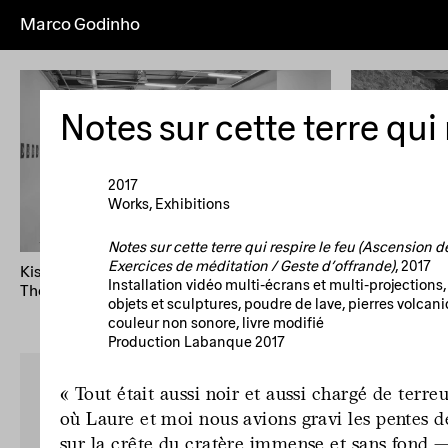
Marco Godinho
Everything
Works
Exhibitions
Pub
Artist's
Year (+)
Year (–)
A→Z
Notes sur cette terre qui 
Home
Overview
About
News
I
2017
Works
Exhibitions
Notes sur cette terre qui respire le feu (Ascension d
Exercices de méditation / Geste d’offrande)
, 2017
Kissing The Sun, Touching The Moon, Mixing
Written By Wa
Installation vidéo multi-écrans et multi-projections
The Waters
58th Internati
objets et sculptures, poudre de lave, pierres volcani
Biennale di V
couleur non sonore, livre modifié
Production Labanque 2017
« Tout était aussi noir et aussi chargé de terre
où Laure et moi nous avions gravi les pentes de l
sur la crête du cratère immense et sans fond —