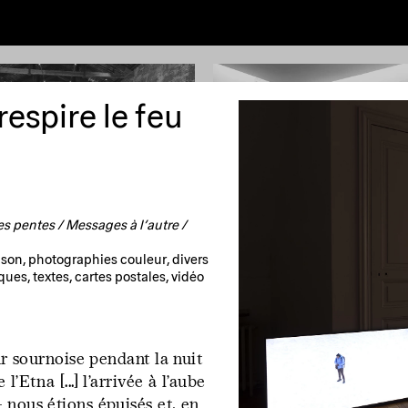
lications
Poems
Texts
Deeper
Z→A
Random
respire le feu
mprint
Newsletter
Instagram
es pentes / Messages à l’autre /
ter, Luxembourg Pavilion,
Isolation Days (March 16 - Mai 
, son, photographies couleur, divers
onal Art Exhibition, La
56
ques, textes, cartes postales, vidéo
enezia
ur sournoise pendant la nuit
’Etna [...] l’arrivée à l’aube
 nous étions épuisés et, en