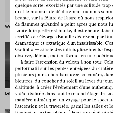
quelque sorte, exorbités par une solitude trop 
c’est le moment de déchirement où nous somme
béante, sur la fêlure de l’astre où nous respiri
de flammes qu’André a peint après que nous lui
Written by Water – Publication
Mr Godinho (B
Laure lorsqu’elle est morte, il est encore dan
Keong-A Son
terrifiés de Georges Bataille décrivent, par l’a
dramatique et extatique d’un insaisissable. C’es
Godinho — artiste des infinis glissements d’esp
observe, déjoue, met en forme, en une poétique 
— à faire l’ascension du volcan à son tour. Cel
performatif sur les pentes enneigées du cratère,
plusieurs jours, cherchant avec sa caméra, dan
bleutées, du coucher du soleil au lever du jour
d’altitude, à créer l’événement d’une authentiqu
vidéo réalisée dans tout le second étage de L
Left to Their Own Fate (Odyssey)
Mappa Mundi
Cartographie
manière mimétique, un voyage pour le spectate
l’ascension et la traversée, parmi les salles et 
fragments, textes, objets…).Pour son récit pr