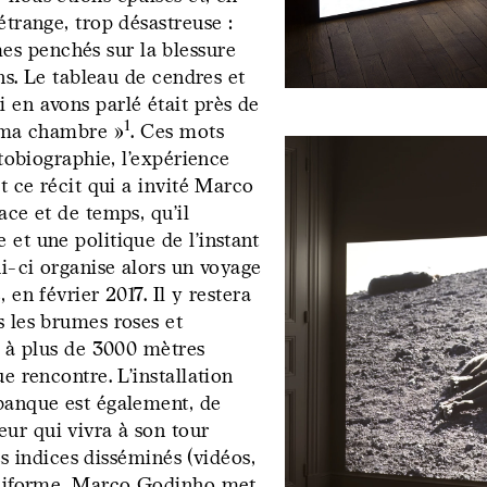
étrange, trop désastreuse :
s penchés sur la blessure
ons. Le tableau de cendres et
 en avons parlé était près de
io)
Forever Immigrant – Postcard
1
s ma chambre »
. Ces mots
g
utobiographie, l’expérience
t ce récit qui a invité Marco
His hand take
ace et de temps, qu’il
in the langua
et une politique de l’instant
ui-ci organise alors un voyage
refers to the f
 en février 2017. Il y restera
of writing, an
s les brumes roses et
, à plus de 3000 mètres
that is transp
e rencontre. L’installation
abanque est également, de
yet full of sto
 – Contemporary
Dossier Gestes d’écriture – Pre
s
ur qui vivra à son tour
les indices disséminés (vidéos,
otéiforme, Marco Godinho met